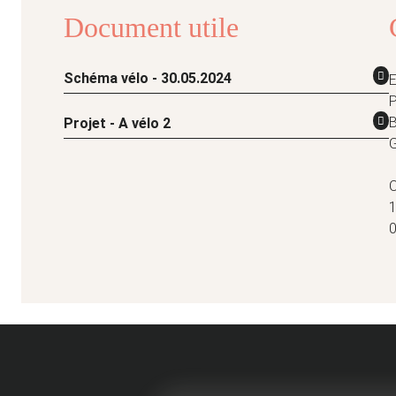
Document utile
Schéma vélo - 30.05.2024
E
P
Projet - A vélo 2
G
O
1
0