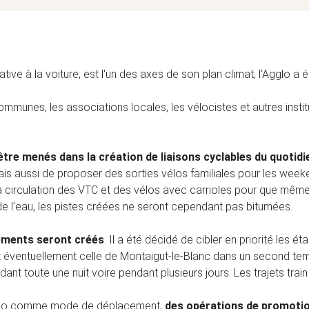
ive à la voiture, est l'un des axes de son plan climat, l'Agglo a
nes, les associations locales, les vélocistes et autres instituti
re menés dans la création de liaisons cyclables du quotidi
 mais aussi de proposer des sorties vélos familiales pour les wee
a circulation des VTC et des vélos avec carrioles pour que même 
 de l’eau, les pistes créées ne seront cependant pas bitumées.
ements seront créés
. Il a été décidé de cibler en priorité les é
 éventuellement celle de Montaigut-le-Blanc dans un second tem
nt toute une nuit voire pendant plusieurs jours. Les trajets train 
ur vélo comme mode de déplacement,
des opérations de promoti